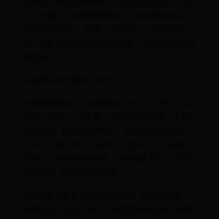
是乘除，同级见面按顺序，从左到右脱式算，次序
千万不能乱，加减乘除都来见，先乘除来后加减，
括号具有优先权，每算一步都检验，又对又快喜心
间。关系 乘法是加法的简便运算，除法是减法的简
便运算。
加减乘除混合运算口诀是什么?
计算顺序要牢记，加减乘除依次行。无括号，从左
到右，不需忧，慢慢算。 若遇乘除莫迟疑，先算它
们无瑕疵。有小括号来帮忙，先算括号里面的事。
括号内，顺序不变，括号外，同步进行。细心算，
不放松，答案准确你最强。混合运算法则： 只有加
减或乘除，依次计算不犯错。
混合运算法则 算式里只有加减法，则依次计算；只
有乘除法，也依次计算。算式里既有加减法又有乘