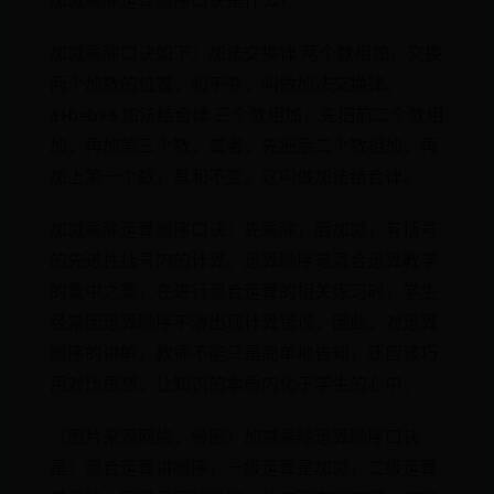
加减乘除运算顺序口诀是什么?
加减乘除口诀如下：加法交换律 两个数相加，交换
两个加数的位置，和不变，叫做加法交换律。
a+b=b+a 加法结合律 三个数相加，先把前二个数相
加，再加第三个数，或者，先把后二个数相加，再
加上第一个数，其和不变。这叫做加法结合律。
加减乘除运算顺序口诀：先乘除，后加减，有括号
的先进性括号内的计算。运算顺序是混合运算教学
的重中之重，在进行混合运算的相关练习时，学生
经常因运算顺序不清出现计算错误，因此，对运算
顺序的讲解，教师不能只是简单地告知，还应该巧
用对比思想，让知识的本质内化于学生的心中。
（图片来源网络，侵删）加减乘除运算顺序口诀
是：混合运算讲顺序，一级运算是加减，二级运算