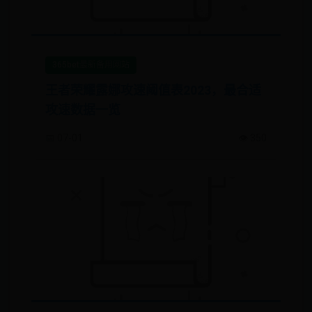
365bet最新备用网站
王者荣耀露娜攻速阈值表2023，最合适
攻速数据一览
📅 07-01
👁️ 350