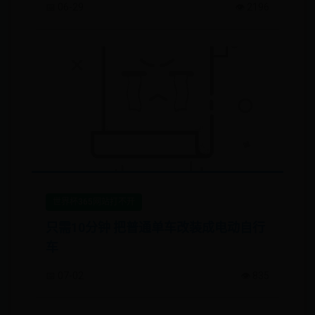
📅 06-29
👁️ 2196
世界杯365网站打不开
只需10分钟 把普通单车改装成电动自行
车
📅 07-02
👁️ 835