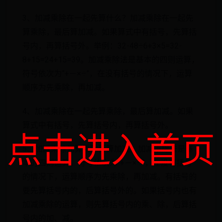
3、加减乘除在一起先算什么？加减乘除在一起先
算乘除，最后算加减。如果算式中有括号，先算括
号内，再算括号外。举例：32-48÷6+3×5=32-
8+15=24+15=39。加减乘除法是基本的四则运算，
符号依次为“+－×÷”，在没有括号的情况下，运算
顺序为先乘除，再加减。
4、加减乘除在一起先算乘除，最后算加减。如果
算式中有括号，先算括号内，再算括号外。
点击进入首页
5、加减乘除先算乘除再算加减。加减乘除法是基
本的四则运算，符号依次为“+－×÷”，在没有括号
的情况下，运算顺序为先乘除，再加减。有括号的
要先算括号内的，后算括号外的。如果括号内也有
加减乘除的运算，则先算括号内的乘、除，后算括
号内的加、减。