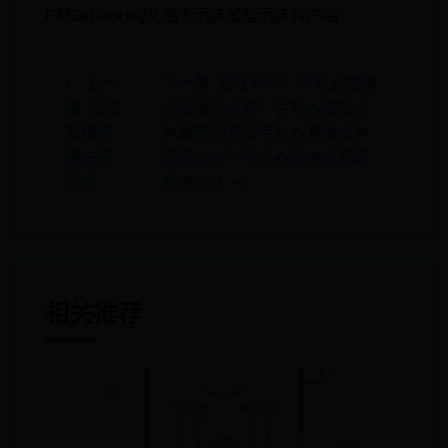
PMSeBooking礼品卡酒店加盟酒店商户端
← 上一
下一篇: 正在阅读：手机yy直播
篇: 王者
没画面怎么办？手机yy直播没
荣耀投
画面解决方法手机yy直播没画
票在哪
面怎么办？手机yy直播没画面
里投
解决方法 →
相关推荐