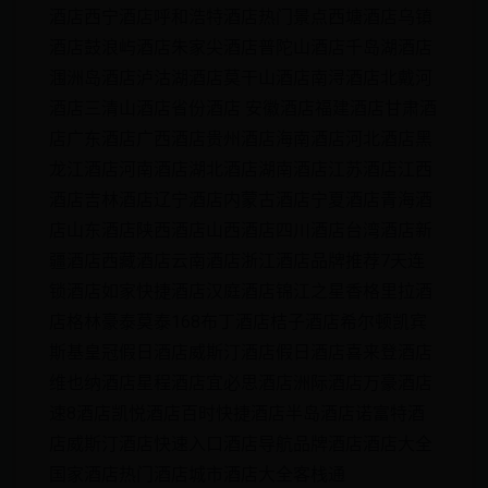
酒店西宁酒店呼和浩特酒店热门景点西塘酒店乌镇
酒店鼓浪屿酒店朱家尖酒店普陀山酒店千岛湖酒店
涠洲岛酒店泸沽湖酒店莫干山酒店南浔酒店北戴河
酒店三清山酒店省份酒店 安徽酒店福建酒店甘肃酒
店广东酒店广西酒店贵州酒店海南酒店河北酒店黑
龙江酒店河南酒店湖北酒店湖南酒店江苏酒店江西
酒店吉林酒店辽宁酒店内蒙古酒店宁夏酒店青海酒
店山东酒店陕西酒店山西酒店四川酒店台湾酒店新
疆酒店西藏酒店云南酒店浙江酒店品牌推荐7天连
锁酒店如家快捷酒店汉庭酒店锦江之星香格里拉酒
店格林豪泰莫泰168布丁酒店桔子酒店希尔顿凯宾
斯基皇冠假日酒店威斯汀酒店假日酒店喜来登酒店
维也纳酒店星程酒店宜必思酒店洲际酒店万豪酒店
速8酒店凯悦酒店百时快捷酒店半岛酒店诺富特酒
店威斯汀酒店快速入口酒店导航品牌酒店酒店大全
国家酒店热门酒店城市酒店大全客栈通