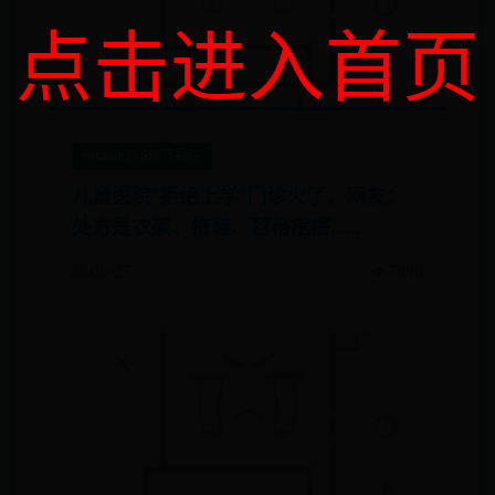
点击进入首页
mobile365体育投注
儿童医院“拒绝上学”门诊火了，网友：
处方是衣架、拖鞋、苕帚疙瘩……
📅 06-27
👁️ 7890