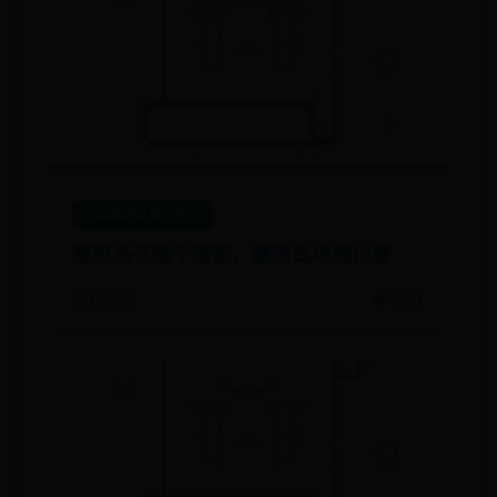
mobile365体育投注
塞班岛在哪个国家，塞班岛地理位置
📅 08-05
👁️ 3231