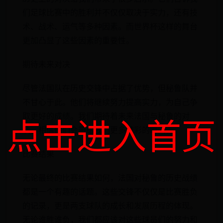
们足球比赛中的胜利并不仅仅取决于实力，还有技
术、战术、运气等多种因素。而世界杯这样的舞台
更加凸显了这些因素的重要性。
期待未来对决
尽管法国队在历史交锋中占据了优势，但秘鲁队并
不甘心于此。他们将继续努力提高实力，为自己争
取更好的成绩。我们期待着未来法国与秘鲁的对
点击进入首页
决，相信他们会带给我们更多精彩的瞬间。
比赛结果
无论最终的比赛结果如何，法国对秘鲁的历史战绩
都是一个有趣的话题。这些交锋不仅仅是比赛胜负
的记录，更是两支球队的成长和发展历程的体现。
无论谁胜谁负，我们都应该对这些球员们的努力和