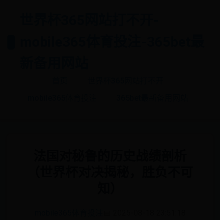
世界杯365网站打不开-
mobile365体育投注-365bet最
新备用网站
首页
世界杯365网站打不开
mobile365体育投注
365bet最新备用网站
法国对秘鲁的历史战绩剖析
（世界杯对决揭秘，胜负不可
知）
mobile365体育投注
📅 2025-08-18 23:51:18