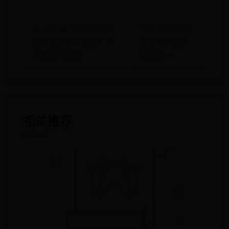
← 上一篇: 区块链测试
下一篇: 魔兽世
钱包要多久才能用？全
界要塞资源位
面解析与实用
置坐标 →
相关推荐