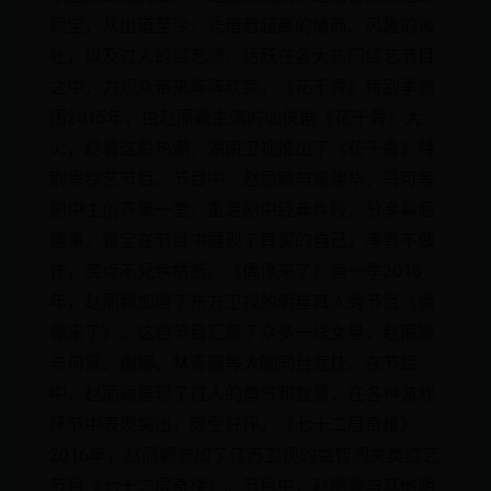
颖宝，从出道至今，凭借着超高的情商、风趣的谈
吐，以及过人的综艺感，活跃在各大热门综艺节目
之中，为观众带来阵阵欢笑。《花千骨》特别季羡
团2015年，由赵丽颖主演的仙侠剧《花千骨》大
火，趁着这股热潮，湖南卫视推出了《花千骨》特
别季综艺节目。节目中，赵丽颖与霍建华、马可等
剧中主创齐聚一堂，重温剧中经典片段，分享幕后
趣事。颖宝在节目中展现了真实的自己，率真不做
作，笑点不兄余橘断。《偶像来了》第一季2016
年，赵丽颖加盟了东方卫视的明星真人秀节目《偶
像来了》。这档节目汇聚了众多一线女星，赵丽颖
与何炅、谢娜、林青霞等大咖同台竞技。在节目
中，赵丽颖展现了过人的勇气和智慧，在各种游戏
环节中表现突出，颇受好评。《七十二层奇楼》
2016年，赵丽颖参加了江苏卫视的益智闯关类综艺
节目《七十二层奇楼》。节目中，赵丽颖与其他明