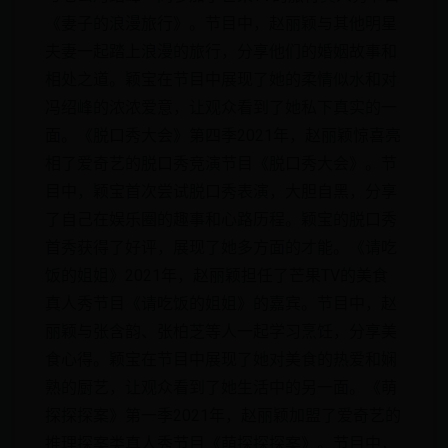
《妻子的浪漫旅行》。节目中，赵丽颖与其他明星
夫妻一起踏上浪漫的旅行，分享他们的婚姻故事和
相处之道。颖宝在节目中展现了她的柔情似水和对
冯绍峰的浓浓爱意，让观众看到了她私下真实的一
面。《脱口秀大会》第四季2021年，赵丽颖惊喜亮
相了爱奇艺的脱口秀竞演节目《脱口秀大会》。节
目中，颖宝首次尝试脱口秀表演，大胆自黑，分享
了自己在娱乐圈的趣事和心路历程。颖宝的脱口秀
首秀获得了好评，展现了她多方面的才能。《请吃
饭的姐姐》2021年，赵丽颖担任了芒果TV的美食
真人秀节目《请吃饭的姐姐》的嘉宾。节目中，赵
丽颖与张含韵、张柏芝等人一起学习烹饪，分享美
食心得。颖宝在节目中展现了她对美食的热爱和娴
熟的厨艺，让观众看到了她生活中的另一面。《萌
探探探案》第一季2021年，赵丽颖加盟了爱奇艺的
推理探案类真人秀节目《萌探探探案》。节目中，