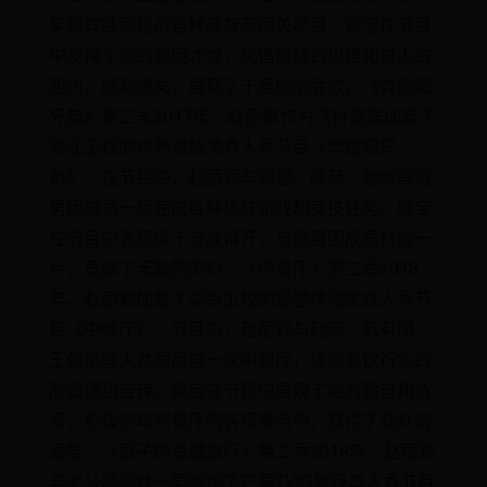
星嘉宾共同挑战各种高智商闯关项目。颖宝在节目
中发挥了她的聪明才智，凭借敏捷的思维和过人的
胆识，顺利通关，展现了十足的求胜欲。《奔跑吧
兄弟》第三季2017年，赵丽颖作为飞行嘉宾加盟了
浙江卫视的户外竞技类真人秀节目《奔跑吧兄
弟》。在节目中，赵丽颖与邓超、陈赫、鹿晗等跑
男团成员一起完成各种趣味游戏和竞技任务。颖宝
在节目中表现得十分放得开，与跑男团成员打成一
片，贡献了无数的笑料。《中餐厅》第二季2018
年，赵丽颖加盟了湖南卫视的经营体验类真人秀节
目《中餐厅》。节目中，赵丽颖与赵薇、苏有朋、
王俊凯等人共同经营一家中餐厅，体验餐饮行业的
酸毁穗甜苦辣。颖宝在节目中展现了她的勤奋和负
责，积极参与到餐厅的各项事务中，获得了观众的
喜爱。《妻子的浪漫旅行》第二季2018年，赵丽颖
与老公冯绍峰一同参加了芒果TV的旅行真人秀节目