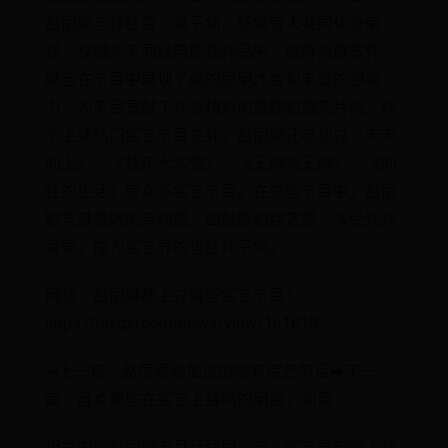
赵丽颖与孙红雷、黄子韬、杨紫等人共同化身萌
探，穿越到不同经典影视作品中，破解离奇案件。
颖宝在节目中展现了她的聪明才智和丰富的想象
力，为节目贡献了许多精彩的推理和搞笑片段。除
了上述热门综艺节目之外，赵丽颖还参加过《天天
向上》、《快乐大本营》、《王牌对王牌》、《向
往的生活》等众多综艺节目。在这些节目中，赵丽
颖凭借着她的亲切感、幽默感和综艺感，深受观众
喜爱，成为综艺界的当红炸子鸡。
网址：赵丽颖都上过哪些综艺节目？
https://mxgxt.com/news/view/161819
⬅️上一篇：赵丽颖参加过的所有综艺节目➡️下一
篇：盘点那些在综艺上接吻的明星，何炅
相关内容赵丽颖五月行程图公布，综艺录制登上热