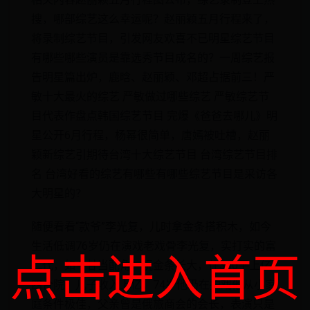
搜，哪部综艺这么幸运呢？赵丽颖五月行程来了，
将录制综艺节目，引发网友欢喜不已明星综艺节目
有哪些哪些演员是靠选秀节目成名的？一周综艺报
告明星篇出炉，鹿晗、赵丽颖、邓超占据前三！严
敏十大最火的综艺 严敏做过哪些综艺 严敏综艺节
目代表作盘点韩国综艺节目 完爆《爸爸去哪儿》明
星公开6月行程，杨幂很简单，唐嫣被吐槽，赵丽
颖新综艺引期待台湾十大综艺节目 台湾综艺节目排
名 台湾好看的综艺有哪些有哪些综艺节目是采访各
大明星的？
随便看看“款爷”李光复，儿时拿金条搭积木，如今
生活低调76岁仍在演戏老戏骨李光复，实打实的富
点击进入首页
二代，如今甘当配角！玩金条长大，住300平上亿
四合院，儿子收入上亿，74岁他仍在拍戏他从小家
庭条件极佳，父亲曾是俄旅商会的会长，表演只是