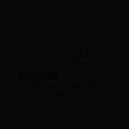
世界杯365网站打不开
梦幻西游：玩家刷千亿经验除了提升底
子 产能也不可小觑
📅 07-06
👁️ 7891