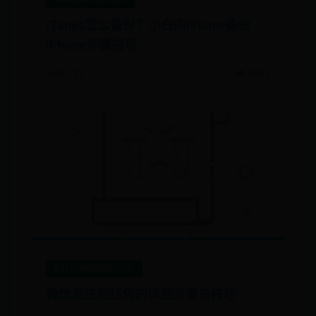
iTunes怎么备份？小白向iTunes备份
iPhone步骤指导
📅 07-13
👁️ 1892
世界杯365网站打不开
微信发送假红包的详细步骤与技巧