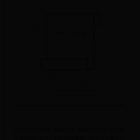
综艺女王赵丽颖，制霸荧屏，纵横综艺界！谈及娱
乐圈的综艺女王，非赵丽颖莫属。这位古灵精怪的