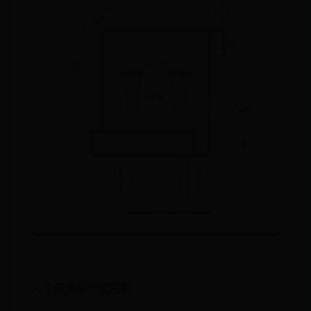
人生何求是什麼意思