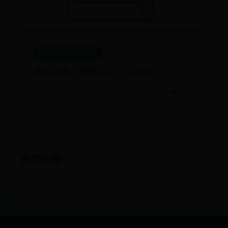
世界杯365网站打不开
重回汉唐：国潮风口，汉服起飞
📅 06-29
👁️ 5520
合作伙伴