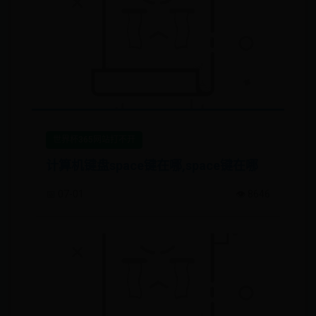
世界杯365网站打不开
计算机键盘space键在哪,space键在哪
📅 07-01
👁️ 8646