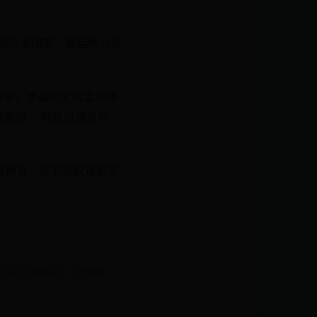
仍是沿海国家，最后再分裂
联盟。本届丹麦和塞尔维
喀麦隆， 阿队也是首场
者所有，如有侵权请联系
流程及注意事项（全解析