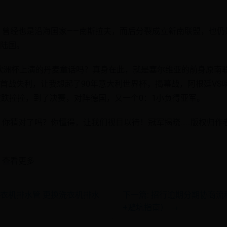
，曾经也是沿海国家——南斯拉夫，而后分裂成立新南联盟，也
陆国。
年，欧洲杯上演的丹麦童话吗？真身在此，就是塞尔维亚的前身原南
首战失利，让我想起了90年意大利世界杯，揭幕战，阿根廷VS
跌跌撞撞，到了决赛，对阵德国，又一个0：1小负得亚军。
…你猜对了吗？你懂得，让我们视目以待！冠军揭晓……版权归作
，查看更多
洗衣机排水管 更换洗衣机排水
下一篇: 招行逾期分期协商
+避坑指南） →