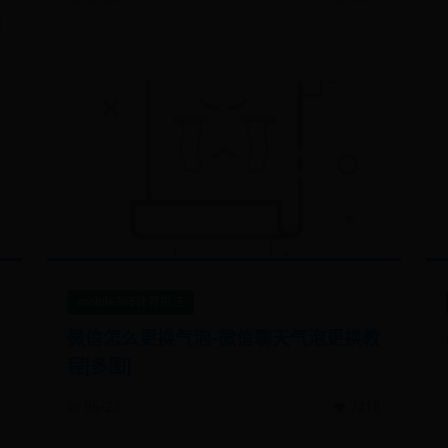
0
mobile365体育投注
微信怎么更换气泡-微信聊天气泡更换教
程[多图]
4
📅 06-27
👁️ 7418