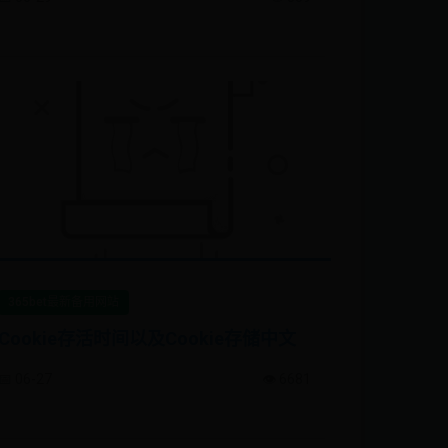
365bet最新备用网站
Cookie存活时间以及Cookie存储中文
📅 06-27
👁️ 6681