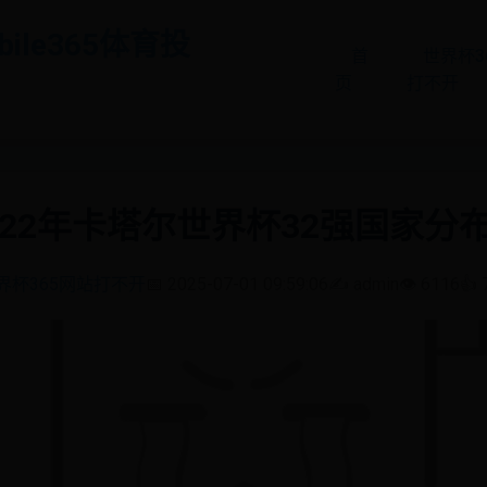
ile365体育投
首
世界杯3
页
打不开
022年卡塔尔世界杯32强国家分
界杯365网站打不开
📅 2025-07-01 09:59:06
✍️ admin
👁️ 6116
👍 