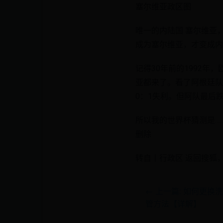
塞尔维亚政区图
唯一的内陆国 塞尔维亚
成为塞尔维亚，才变成内
记得30年前的1992
亚都来了。看了阿根廷队
0：1失利。但阿队最后
所以我的世界杯猜测是…
删除
转自丨行政区 返回搜狐
← 上一篇: 如何更换
管方法【详解】