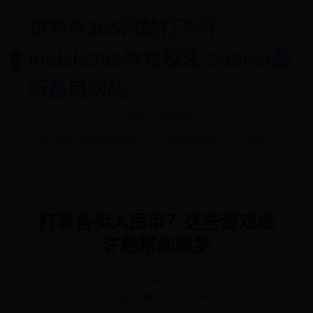
世界杯365网站打不开-
mobile365体育投注-365bet最
新备用网站
首页
世界杯365网站打不开
mobile365体育投注
365bet最新备用网站
打装备卖人民币？这些游戏或
许能帮你圆梦
365bet最新备用网站
📅 2025-08-30 07:43:09
✍️ admin
👁️ 8127
👍 960