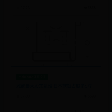
📅 07-23
👁️ 5858
mobile365体育投注
雅虎最大股东是谁 日本软银占股多少？
📅 07-30
👁️ 6598