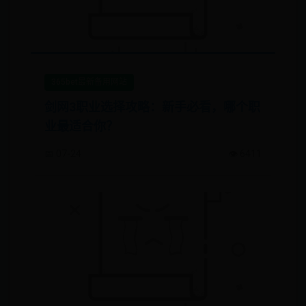
365bet最新备用网站
剑网3职业选择攻略：新手必看，哪个职
业最适合你？
📅 07-24
👁️ 6411