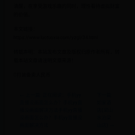
清醒，在享受游戏乐趣的同时，理性看待虚拟财富
的价值。
本文链接：
https://www.luotuoxia.com/yzgl/34.html
转载声明：本站发布文章及版权归原作者所有，转
载本站文章请注明文章来源！
打装备卖人民币
← 上一篇: 正在阅读：手机yy
下一篇:
直播没画面怎么办？手机yy直
如家酒
播没画面解决方法手机yy直播
店(梁山
没画面怎么办？手机yy直播没
水泊梁
画面解决方法
山店) →