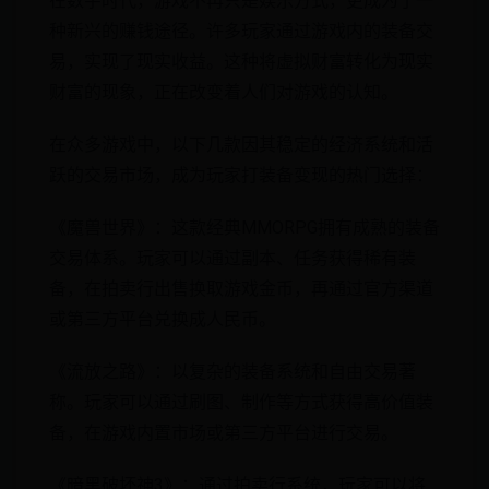
在数字时代，游戏不再只是娱乐方式，更成为了一
种新兴的赚钱途径。许多玩家通过游戏内的装备交
易，实现了现实收益。这种将虚拟财富转化为现实
财富的现象，正在改变着人们对游戏的认知。
在众多游戏中，以下几款因其稳定的经济系统和活
跃的交易市场，成为玩家打装备变现的热门选择：
《魔兽世界》：这款经典MMORPG拥有成熟的装备
交易体系。玩家可以通过副本、任务获得稀有装
备，在拍卖行出售换取游戏金币，再通过官方渠道
或第三方平台兑换成人民币。
《流放之路》：以复杂的装备系统和自由交易著
称。玩家可以通过刷图、制作等方式获得高价值装
备，在游戏内置市场或第三方平台进行交易。
《暗黑破坏神3》：通过拍卖行系统，玩家可以将