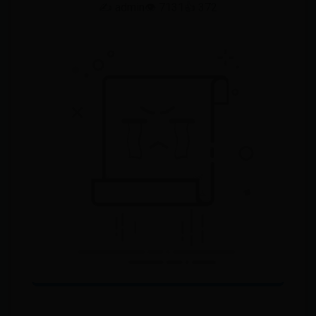
✍️ admin
👁️ 7131
👍 372